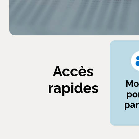
Accès
Mo
rapides
por
par