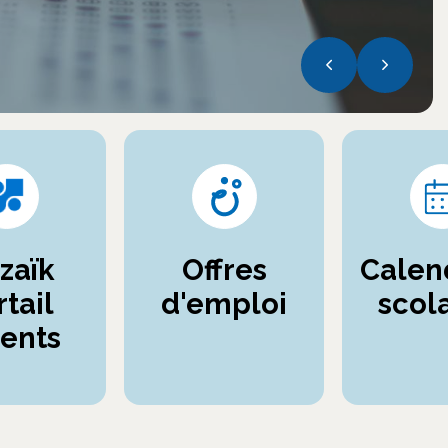
zaïk
Offres
Calen
tail
d'emploi
scol
ents