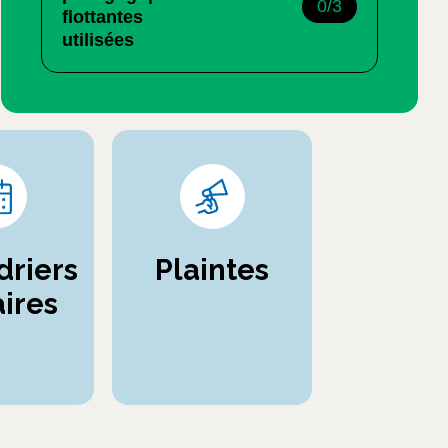
0/3
flottantes
utilisées
driers
Plaintes
aires