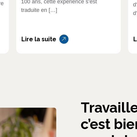
100 ans, cette expérience s’est
re
d
traduite en […]
d
Lire la suite
L
Travaill
c’est bi