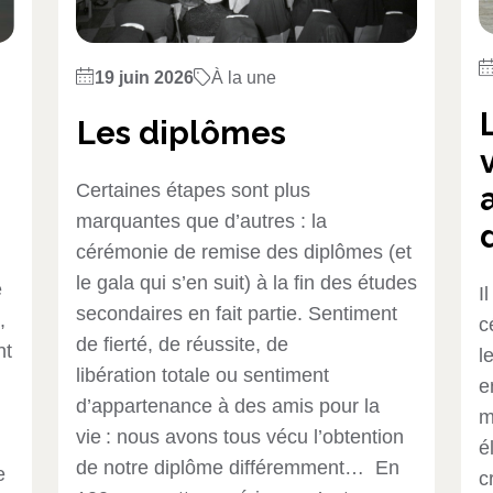
19 juin 2026
À la une
Les diplômes
Certaines étapes sont plus
marquantes que d’autres : la
cérémonie de remise des diplômes (et
le gala qui s’en suit) à la fin des études
e
I
secondaires en fait partie. Sentiment
,
c
de fierté, de réussite, de
nt
l
libération totale ou sentiment
e
d’appartenance à des amis pour la
m
vie : nous avons tous vécu l’obtention
é
de notre diplôme différemment… En
e
c