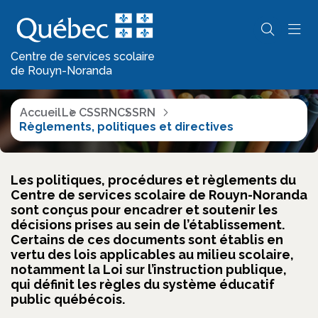
Règlements, politiques et
directives
Centre de services scolaire
de Rouyn-Noranda
Accueil
Le CSSRN
CSSRN
Règlements, politiques et directives
Les politiques, procédures et règlements du
Centre de services scolaire de Rouyn-Noranda
sont conçus pour encadrer et soutenir les
décisions prises au sein de l’établissement.
Certains de ces documents sont établis en
vertu des lois applicables au milieu scolaire,
notamment la Loi sur l’instruction publique,
qui définit les règles du système éducatif
public québécois.