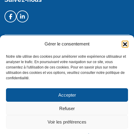
Gérer le consentement
Droits d'auteur
Notre site utilise des cookies pour améliorer votre expérience utilisateur et
© Centre de services scolaire de Rouyn-Noranda |
Politique de
analyser le trafic. En poursuivant votre navigation sur ce site, vous
confidentialité
consentez à l'utilisation de ces cookies. Pour en savoir plus sur notre
utilisation des cookies et vos options, veuillez consulter notre politique de
DESIGN + PROGRAMMATION :
LEBLEU
confidentialité.
Accepter
Refuser
Voir les préférences