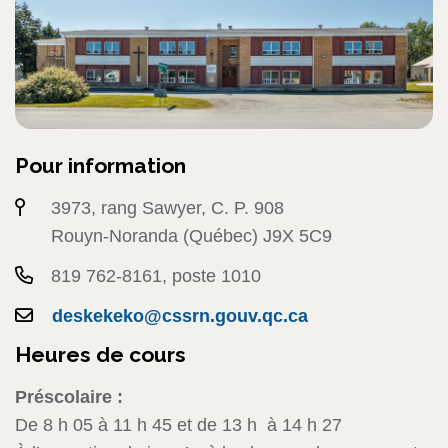
Pour information
3973, rang Sawyer, C. P. 908
Rouyn-Noranda (Québec) J9X 5C9
819 762-8161, poste 1010
deskekeko@cssrn.gouv.qc.ca
Heures de cours
Préscolaire :
De 8 h 05 à 11 h 45 et de 13 h à 14 h 27