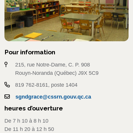
Pour information
215, rue Notre-Dame, C. P. 908
Rouyn-Noranda (Québec) J9X 5C9
819 762-8161, poste 1404
sgndgrace@cssrn.gouv.qc.ca
heures d’ouverture
De 7 h 10 à 8 h 10
De 11 h 20 à 12 h 50