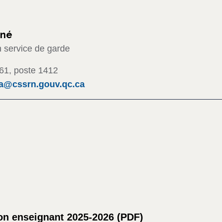
gné
 service de garde
61, poste 1412
a@cssrn.gouv.qc.ca
on enseignant 2025-2026 (
PDF
)