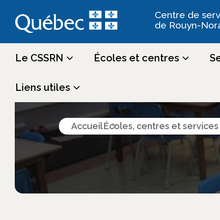
Centre de serv
de Rouyn-Nor
Le CSSRN
Écoles et centres
Se
Écoles, cen
Liens utiles
Accueil
Écoles, centres et service