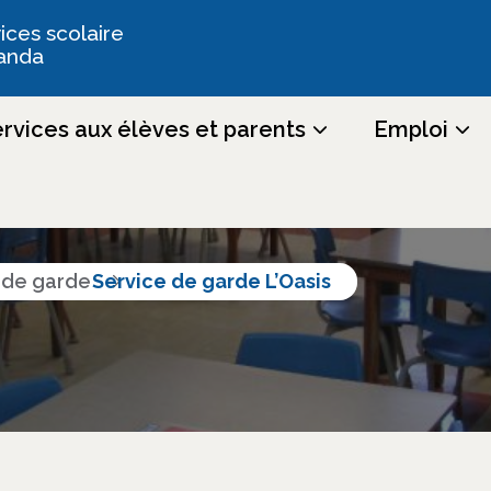
ices scolaire
anda
rvices aux élèves et parents
Emploi
tres et services
s de garde
Service de garde L’Oasis