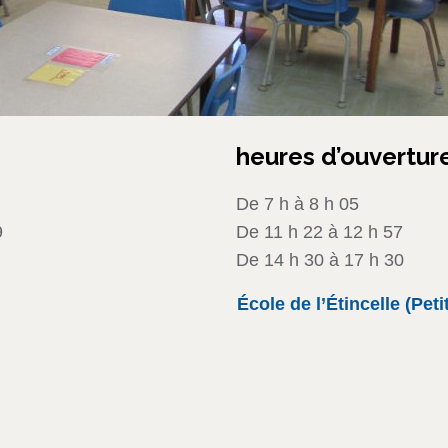
heures d’ouvertur
De 7 h à 8 h 05
9
De 11 h 22 à 12 h 57
De 14 h 30 à 17 h 30
École de l’Étincelle (Peti