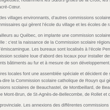
ligieuses, notamment les Sœurs grises de la Croix, les
Sacré-Cœur.
 des villages environnants, d’autres commissions scolaire
issaires qui gèrent l’école du village et les écoles de 
eurs au Québec, on implante une commission scolaire ré
le : c’est la naissance de la Commission scolaire régional
miscamingue. Les bureaux sont localisés à l’école Perre
ssion scolaire loue d’abord des locaux pour installer d
rents bâtiments au fur et à mesure de son développement
res locales font une assemblée spéciale et décident de 
-à-dire la Commission scolaire catholique de Rouyn qui g
ssions scolaires de Beauchastel, de Montbeillard, de Be
 de Mont-Brun, de St-Agnès-de-Bellecombe, de Rollet et d
provinciale. Les annexions des différentes commissions 