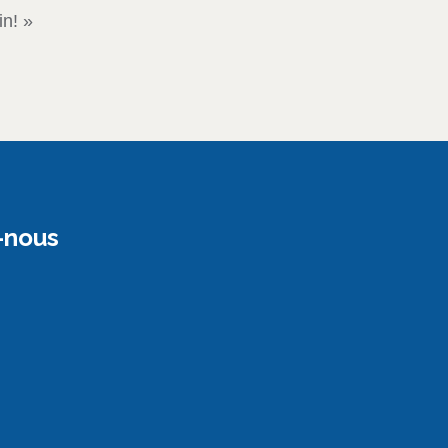
in! »
-nous