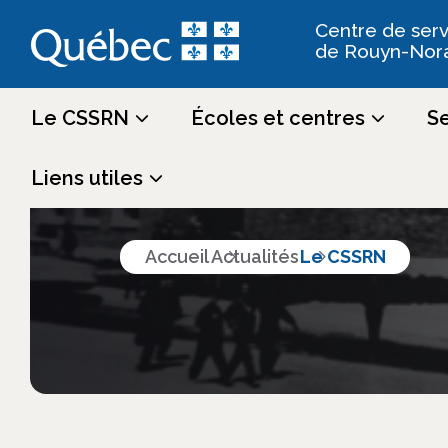
Centre de serv
de Rouyn-Nor
Le CSSRN
Écoles et centres
Se
Actualités
Liens utiles
Accueil
Actualités
Le CSSRN