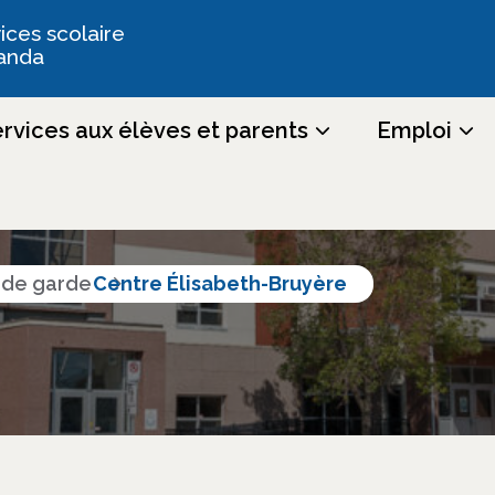
ices scolaire
anda
rvices aux élèves et parents
Emploi
tres et services
s de garde
Centre Élisabeth-Bruyère