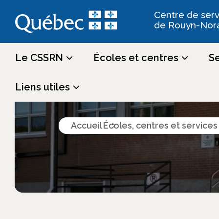
Centre de serv
de Rouyn-Nor
Le CSSRN
Écoles et centres
Se
Écoles, cen
Liens utiles
Accueil
Écoles, centres et service