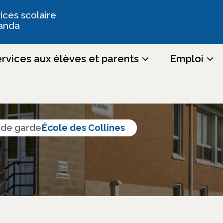
ices scolaire
anda
rvices aux élèves et parents
Emploi
tres et services
s de garde
École des Collines