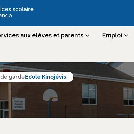
ices scolaire
anda
rvices aux élèves et parents
Emploi
tres et services
s de garde
École Kinojévis