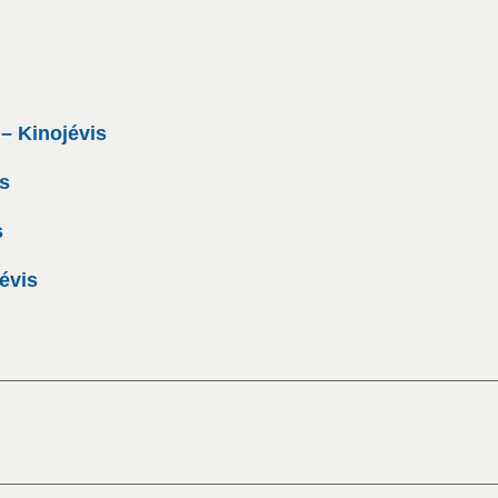
 – Kinojévis
is
s
évis