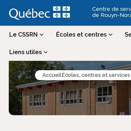
Centre de serv
de Rouyn-Nor
Le CSSRN
Écoles et centres
Se
Écoles, cen
Liens utiles
Accueil
Écoles, centres et service